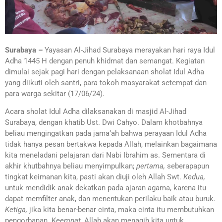
Surabaya –
Yayasan Al-Jihad Surabaya merayakan hari raya Idul
Adha 1445 H dengan penuh khidmat dan semangat. Kegiatan
dimulai sejak pagi hari dengan pelaksanaan sholat Idul Adha
yang diikuti oleh santri, para tokoh masyarakat setempat dan
para warga sekitar (17/06/24).
Acara sholat Idul Adha dilaksanakan di masjid Al-Jihad
Surabaya, dengan khatib Ust. Dwi Cahyo. Dalam khotbahnya
beliau mengingatkan pada jama’ah bahwa perayaan Idul Adha
tidak hanya pesan bertakwa kepada Allah, melainkan bagaimana
kita meneladani pelajaran dari Nabi Ibrahim as. Sementara di
akhir khutbahnya beliau menyimpulkan;
pertama,
seberapapun
tingkat keimanan kita, pasti akan diuji oleh Allah Swt.
Kedua,
untuk mendidik anak dekatkan pada ajaran agama, karena itu
dapat memfilter anak, dan menentukan perilaku baik atau buruk.
Ketiga,
jika kita benar-benar cinta, maka cinta itu membutuhkan
pengorbanan. Ke
empat,
Allah akan menagih kita untuk