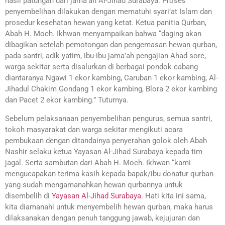
hasil patungan dari jama’ah Al-Jihad Surabaya. Proses
penyembelihan dilakukan dengan mematuhi syari’at Islam dan
prosedur kesehatan hewan yang ketat. Ketua panitia Qurban,
Abah H. Moch. Ikhwan menyampaikan bahwa “daging akan
dibagikan setelah pemotongan dan pengemasan hewan qurban,
pada santri, adik yatim, ibu-ibu jama’ah pengajian Ahad sore,
warga sekitar serta disalurkan di berbagai pondok cabang
diantaranya Ngawi 1 ekor kambing, Caruban 1 ekor kambing, Al-
Jihadul Chakim Gondang 1 ekor kambing, Blora 2 ekor kambing
dan Pacet 2 ekor kambing.” Tuturnya.
Sebelum pelaksanaan penyembelihan pengurus, semua santri,
tokoh masyarakat dan warga sekitar mengikuti acara
pembukaan dengan ditandainya penyerahan golok oleh Abah
Nashir selaku ketua Yayasan Al-Jihad Surabaya kepada tim
jagal. Serta sambutan dari Abah H. Moch. Ikhwan “kami
mengucapakan terima kasih kepada bapak/ibu donatur qurban
yang sudah mengamanahkan hewan qurbannya untuk
disembelih di
Yayasan Al-Jihad Surabaya
. Hati kita ini sama,
kita diamanahi untuk menyembelih hewan qurban, maka harus
dilaksanakan dengan penuh tanggung jawab, kejujuran dan