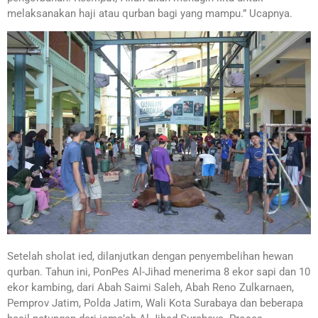
melaksanakan haji atau qurban bagi yang mampu.” Ucapnya.
Setelah sholat ied, dilanjutkan dengan penyembelihan hewan
qurban. Tahun ini, PonPes Al-Jihad menerima 8 ekor sapi dan 10
ekor kambing, dari Abah Saimi Saleh, Abah Reno Zulkarnaen,
Pemprov Jatim, Polda Jatim, Wali Kota Surabaya dan beberapa