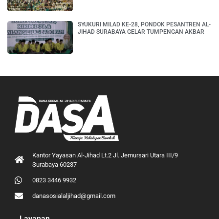
SYUKURI MILAD KE-28, PONDOK PESANTREN AL-
JIHAD SURABAYA GELAR TUMPENGAN AKBAR
Kantor Yayasan Al-Jihad Lt.2 Jl. Jemursari Utara III/9
Surabaya 60237
0823 3446 9932
danasosialaljihad@gmail.com
Layanan