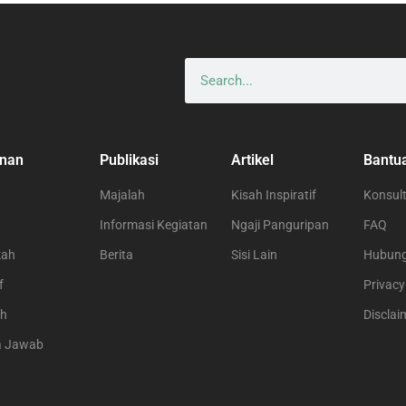
nan
Publikasi
Artikel
Bantu
Majalah
Kisah Inspiratif
Konsult
Informasi Kegiatan
Ngaji Panguripan
FAQ
kah
Berita
Sisi Lain
Hubung
f
Privacy
ah
Disclai
a Jawab