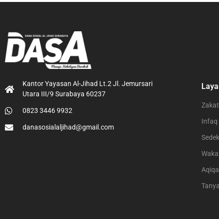
Kantor Yayasan Al-Jihad Lt.2 Jl. Jemursari
Laya
Utara III/9 Surabaya 60237
Zakat
0823 3446 9932
Infaq
danasosialaljihad@gmail.com
Sede
Waka
Aqiq
Tany