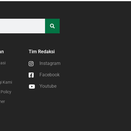
an
Tim Redaksi
asi
Instagram
Facebook
i Kami
Youtube
 Policy
mer