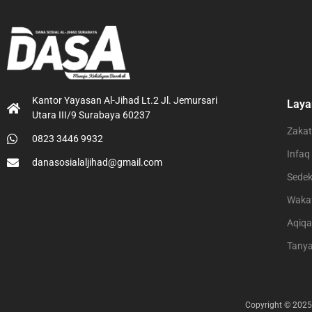
Kantor Yayasan Al-Jihad Lt.2 Jl. Jemursari
Laya
Utara III/9 Surabaya 60237
Zakat
0823 3446 9932
Infaq
danasosialaljihad@gmail.com
Sede
Waka
Aqiq
Tany
Copyright © 2025