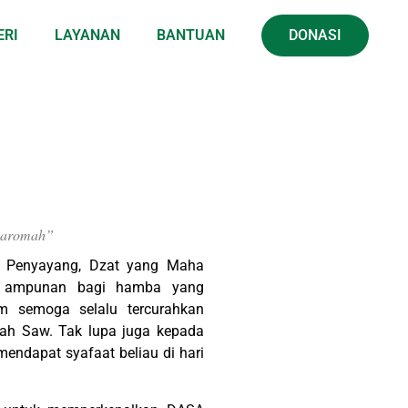
ERI
LAYANAN
BANTUAN
DONASI
u karomah”
ha Penyayang, Dzat yang Maha
 ampunan bagi hamba yang
am semoga selalu tercurahkan
lah Saw. Tak lupa juga kepada
endapat syafaat beliau di hari