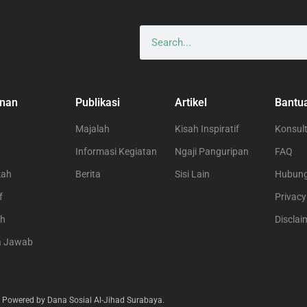
nan
Publikasi
Artikel
Bantu
Majalah
Kisah Inspiratif
Konsult
Informasi Kegiatan
Ngaji Panguripan
FAQ
kah
Berita
Sisi Lain
Hubung
f
Privacy
ah
Disclai
a Jawab
 Powered by Dana Sosial Al-Jihad Surabaya.