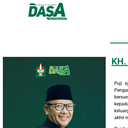
KH.
Puji 
Penga
bersu
kepada
keluar
akhir n