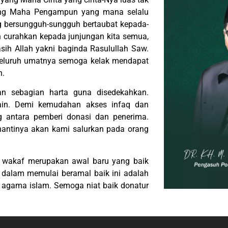
yang Maha Pengampun yang mana selalu
bersungguh-sungguh bertaubat kepada-
h curahkan kepada junjungan kita semua,
sih Allah yakni baginda Rasulullah Saw.
 seluruh umatnya semoga kelak mendapat
n.
n sebagian harta guna disedekahkan.
lain. Demi kemudahan akses infaq dan
g antara pemberi donasi dan penerima.
 nantinya akan kami salurkan pada orang
 wakaf merupakan awal baru yang baik
dalam memulai beramal baik ini adalah
n agama islam. Semoga niat baik donatur