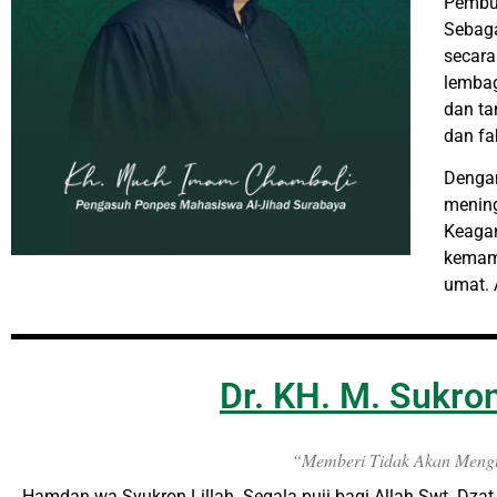
Pembu
Sebag
secara
lembag
dan t
dan fa
Denga
menin
Keaga
kemam
umat. 
Dr. KH. M. Sukron
“Memberi Tidak Akan Meng
Hamdan wa Syukron Lillah. Segala puji bagi Allah Swt, Dzat