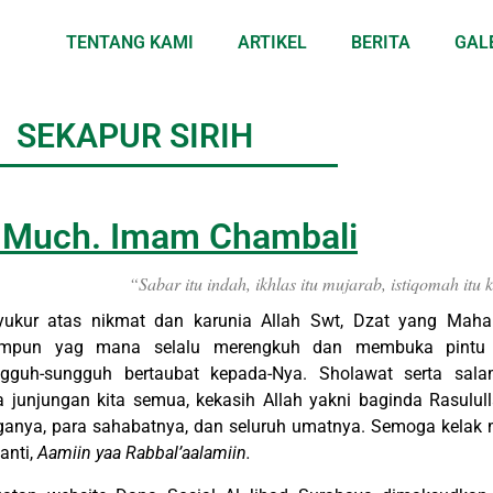
TENTANG KAMI
ARTIKEL
BERITA
GAL
SEKAPUR SIRIH
 Much. Imam Chambali
“Sabar itu indah, ikhlas itu mujarab, istiqomah it
syukur atas nikmat dan karunia Allah Swt, Dzat yang Ma
mpun yag mana selalu merengkuh dan membuka pintu
ngguh-sungguh bertaubat kepada-Nya. Sholawat serta sal
 junjungan kita semua, kekasih Allah yakni baginda Rasulul
ganya, para sahabatnya, dan seluruh umatnya. Semoga kelak m
anti,
Aamiin yaa Rabbal’aalamiin.