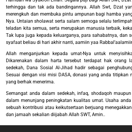
terhingga dan tak ada bandingannya. Allah Swt, Dzat 
merengkuh dan membuka pintu ampunan bagi hamba yang 
Nya. Untaian sholawat serta salam semoga selalu terlimpa
teladan kita semua, serta merupakan manusia terbaik, keka
Tak lupa juga kepada keluarganya, para sahabatnya, dan
syafaat beliau di hari akhir nanti, aamiin yaa Rabbal’aalamii
Allah menganjurkan kepada umat-Nya untuk menyisihka
Dikarenakan dalam harta tersebut terdapat hak orang 
sedekah, Dana Sosial Al-Jihad hadir sebagai penghubun
Sesuai dengan visi misi DASA, donasi yang anda titipkan
yang berhak menerima.
Semangat anda dalam sedekah, infaq, shodaqoh maupun
dalam menunjang peningkatan kualitas umat. Usaha anda 
sebuah kontribusi atau keikutsertaan berjuang menegakka
dan jamaah sekalian diijabah Allah SWT, Amin..