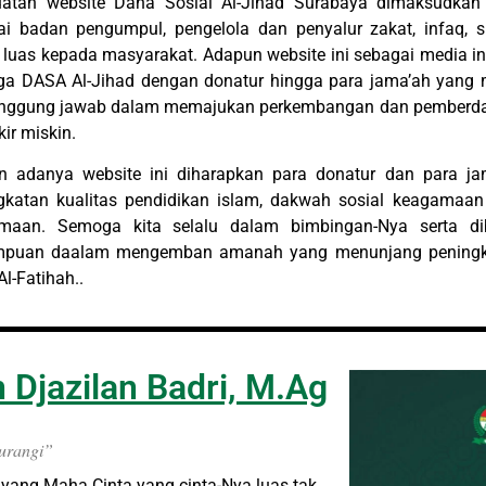
atan website Dana Sosial Al-Jihad Surabaya dimaksudka
ai badan pengumpul, pengelola dan penyalur zakat, infaq,
 luas kepada masyarakat. Adapun website ini sebagai media i
a DASA Al-Jihad dengan donatur hingga para jama’ah yang me
anggung jawab dalam memajukan perkembangan dan pemberday
kir miskin.
n adanya website ini diharapkan para donatur dan para j
gkatan kualitas pendidikan islam, dakwah sosial keagamaa
maan. Semoga kita selalu dalam bimbingan-Nya serta dib
puan daalam mengemban amanah yang menunjang peningkat
Al-Fatihah..
 Djazilan Badri, M.Ag
urangi”
 yang Maha Cinta yang cinta-Nya luas tak