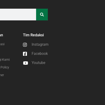
an
Tim Redaksi
asi
Instagram
Facebook
i Kami
Youtube
 Policy
mer