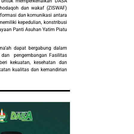
n untuk memperkenalkan DASA
 shodaqoh dan wakaf (ZISWAF)
nformasi dan komunikasi antara
miliki kepedulian, konstribusi
aan Panti Asuhan Yatim Piatu
ama’ah dapat bergabung dalam
n dan pengembangan Fasilitas
eri kekuatan, kesehatan dan
an kualitas dan kemandirian