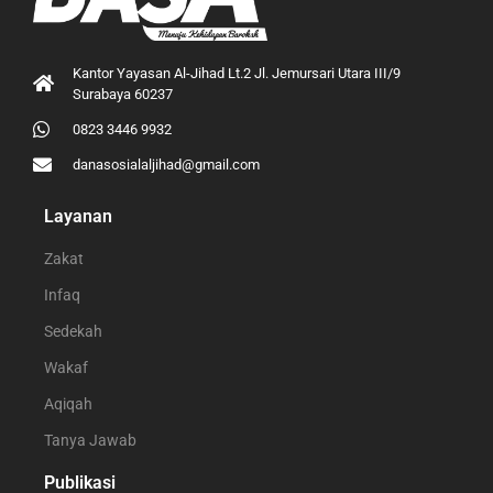
Kantor Yayasan Al-Jihad Lt.2 Jl. Jemursari Utara III/9
Surabaya 60237
0823 3446 9932
danasosialaljihad@gmail.com
Layanan
Zakat
Infaq
Sedekah
Wakaf
Aqiqah
Tanya Jawab
Publikasi