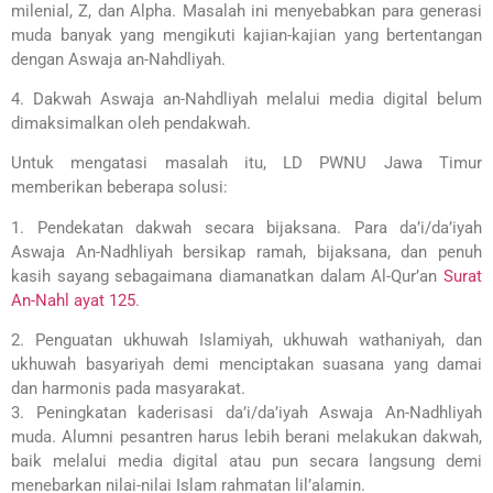
milenial, Z, dan Alpha. Masalah ini menyebabkan para generasi
muda banyak yang mengikuti kajian-kajian yang bertentangan
dengan Aswaja an-Nahdliyah.
4. Dakwah Aswaja an-Nahdliyah melalui media digital belum
dimaksimalkan oleh pendakwah.
Untuk mengatasi masalah itu, LD PWNU Jawa Timur
memberikan beberapa solusi:
1. Pendekatan dakwah secara bijaksana. Para da’i/da’iyah
Aswaja An-Nadhliyah bersikap ramah, bijaksana, dan penuh
kasih sayang sebagaimana diamanatkan dalam Al-Qur’an
Surat
An-Nahl ayat 125
.
2. Penguatan ukhuwah Islamiyah, ukhuwah wathaniyah, dan
ukhuwah basyariyah demi menciptakan suasana yang damai
dan harmonis pada masyarakat.
3. Peningkatan kaderisasi da’i/da’iyah Aswaja An-Nadhliyah
muda. Alumni pesantren harus lebih berani melakukan dakwah,
baik melalui media digital atau pun secara langsung demi
menebarkan nilai-nilai Islam rahmatan lil’alamin.