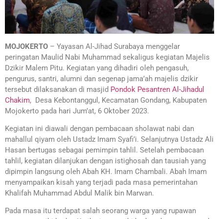
MOJOKERTO
– Yayasan Al-Jihad Surabaya menggelar
peringatan Maulid Nabi Muhammad sekaligus kegiatan Majelis
Dzikir Malem Pitu. Kegiatan yang dihadiri oleh pengasuh,
pengurus, santri, alumni dan segenap jama’ah majelis dzikir
tersebut dilaksanakan di masjid
Pondok Pesantren Al-Jihadul
Chakim
, Desa Kebontanggul, Kecamatan Gondang, Kabupaten
Mojokerto pada hari Jum’at, 6 Oktober 2023.
Kegiatan ini diawali dengan pembacaan sholawat nabi dan
mahallul qiyam oleh Ustadz Imam Syafi’i. Selanjutnya Ustadz Ali
Hasan bertugas sebagai pemimpin tahlil. Setelah pembacaan
tahlil, kegiatan dilanjukan dengan istighosah dan tausiah yang
dipimpin langsung oleh Abah KH. Imam Chambali. Abah Imam
menyampaikan kisah yang terjadi pada masa pemerintahan
Khalifah Muhammad Abdul Malik bin Marwan.
Pada masa itu terdapat salah seorang warga yang rupawan