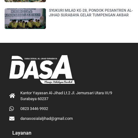
SYUKURI MILAD KE-28, PONDOK PESANTREN AL-
JIHAD SURABAYA GELAR TUMPENGAN AKBAR
Kantor Yayasan Al-Jihad Lt.2 Jl. Jemursari Utara III/9
Surabaya 60237
0823 3446 9932
danasosialaljihad@gmail.com
Layanan