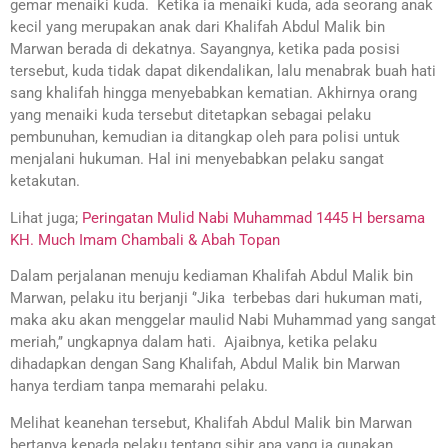
gemar menaiki kuda. Ketika ia menaiki kuda, ada seorang anak
kecil yang merupakan anak dari Khalifah Abdul Malik bin
Marwan berada di dekatnya. Sayangnya, ketika pada posisi
tersebut, kuda tidak dapat dikendalikan, lalu menabrak buah hati
sang khalifah hingga menyebabkan kematian. Akhirnya orang
yang menaiki kuda tersebut ditetapkan sebagai pelaku
pembunuhan, kemudian ia ditangkap oleh para polisi untuk
menjalani hukuman. Hal ini menyebabkan pelaku sangat
ketakutan.
Lihat juga;
Peringatan Mulid Nabi Muhammad 1445 H bersama
KH. Much Imam Chambali & Abah Topan
Dalam perjalanan menuju kediaman Khalifah Abdul Malik bin
Marwan, pelaku itu berjanji ‘’Jika terbebas dari hukuman mati,
maka aku akan menggelar maulid Nabi Muhammad yang sangat
meriah,’’ ungkapnya dalam hati. Ajaibnya, ketika pelaku
dihadapkan dengan Sang Khalifah, Abdul Malik bin Marwan
hanya terdiam tanpa memarahi pelaku.
Melihat keanehan tersebut, Khalifah Abdul Malik bin Marwan
bertanya kepada pelaku tentang sihir apa yang ia gunakan