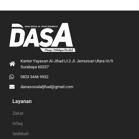
Kantor Yayasan Al-Jihad Lt.2 Jl. Jemursari Utara III/9
Surabaya 60237
0823 3446 9932
danasosialaljihad@gmail.com
Layanan
Zakat
Infaq
Sedekah