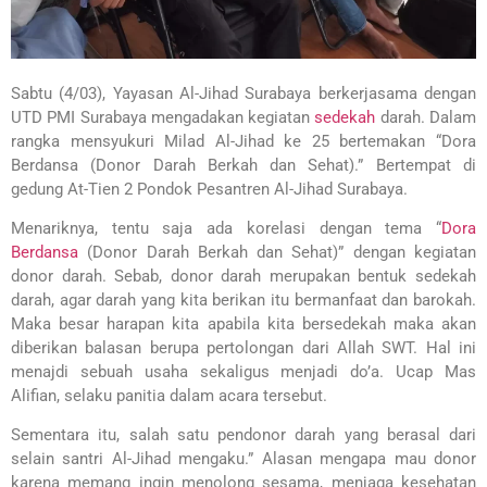
Sabtu (4/03), Yayasan Al-Jihad Surabaya berkerjasama dengan
UTD PMI Surabaya mengadakan kegiatan
sedekah
darah. Dalam
rangka mensyukuri Milad Al-Jihad ke 25 bertemakan “Dora
Berdansa (Donor Darah Berkah dan Sehat).” Bertempat di
gedung At-Tien 2 Pondok Pesantren Al-Jihad Surabaya.
Menariknya, tentu saja ada korelasi dengan tema “
Dora
Berdansa
(Donor Darah Berkah dan Sehat)” dengan kegiatan
donor darah. Sebab, donor darah merupakan bentuk sedekah
darah, agar darah yang kita berikan itu bermanfaat dan barokah.
Maka besar harapan kita apabila kita bersedekah maka akan
diberikan balasan berupa pertolongan dari Allah SWT. Hal ini
menajdi sebuah usaha sekaligus menjadi do’a. Ucap Mas
Alifian, selaku panitia dalam acara tersebut.
Sementara itu, salah satu pendonor darah yang berasal dari
selain santri Al-Jihad mengaku.” Alasan mengapa mau donor
karena memang ingin menolong sesama, menjaga kesehatan