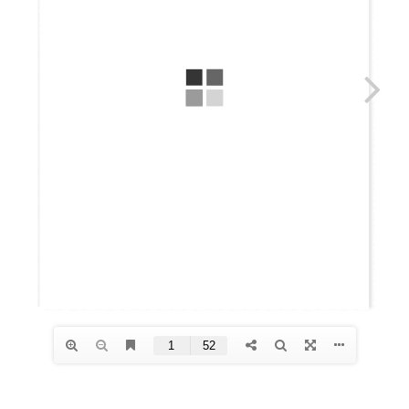
Majalah edisi ramadhan yang dirindukan ini spesial., selain terbit di bulan suci bertepatan pula dengan
Milad Al-Jihad
yang semoga mengandung limpahan
keberkahan
.