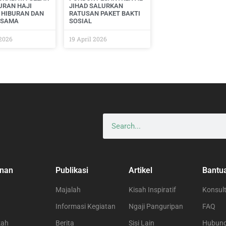
URAN HAJI
JIHAD SALURKAN
 HIBURAN DAN
RATUSAN PAKET BAKTI
RSAMA
SOSIAL
 2026
19 April 2026
nan
Publikasi
Artikel
Bantu
Majalah
Kisah Inspiratif
Konsult
Informasi Kegiatan
Ngaji Panguripan
FAQ
kah
Berita
Sisi Lain
Hubung