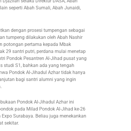
 Djazilan selaku Direktur DASA, Abah
lain seperti Abah Sumali, Abah Junaidi,
jutkan dengan prosesi tumpengan sebagai
gan tumpeng dilakukan oleh Abah Nashir
kan potongan pertama kepada Mbak
ak 29 santri putri, perdana mulai menetap
ntri Pondok Pesantren Al-Jihad pusat yang
us studi S1, bahkan ada yang tengah
wa Pondok Al-Jihadul Azhar tidak hanya
anjutan bagi santri alumni yang ingin
.
kaan Pondok Al-Jihadul Azhar ini
pondok pada Milad Pondok Al-Jihad ke-26
im Expo Surabaya. Beliau juga menekankan
 sekitar.