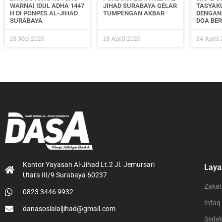
WARNAI IDUL ADHA 1447
JIHAD SURABAYA GELAR
TASYAK
H DI PONPES AL-JIHAD
TUMPENGAN AKBAR
DENGAN
SURABAYA
DOA BE
28 Mei 2026
25 April 2026
24 April
Kantor Yayasan Al-Jihad Lt.2 Jl. Jemursari
Laya
Utara III/9 Surabaya 60237
Zakat
0823 3446 9932
Infaq
danasosialaljihad@gmail.com
Sede