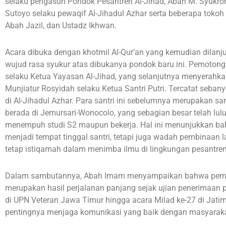
selaku pengasuh Pondok Pesantren Al-Jihad, Abah M. Syukron
Sutoyo selaku pewaqif Al-Jihadul Azhar serta beberapa tokoh 
Abah Jazil, dan Ustadz Ikhwan.
Acara dibuka dengan khotmil Al-Qur’an yang kemudian dilan
wujud rasa syukur atas dibukanya pondok baru ini. Pemoton
selaku Ketua Yayasan Al-Jihad, yang selanjutnya menyerah
Munjiatur Rosyidah selaku Ketua Santri Putri. Tercatat sebany
di Al-Jihadul Azhar. Para santri ini sebelumnya merupakan sa
berada di Jemursari-Wonocolo, yang sebagian besar telah lul
menempuh studi S2 maupun bekerja. Hal ini menunjukkan bah
menjadi tempat tinggal santri, tetapi juga wadah pembinaan l
tetap istiqamah dalam menimba ilmu di lingkungan pesantren
Dalam sambutannya, Abah Imam menyampaikan bahwa pembu
merupakan hasil perjalanan panjang sejak ujian penerimaan 
di UPN Veteran Jawa Timur hingga acara Milad ke-27 di Jat
pentingnya menjaga komunikasi yang baik dengan masyarakat