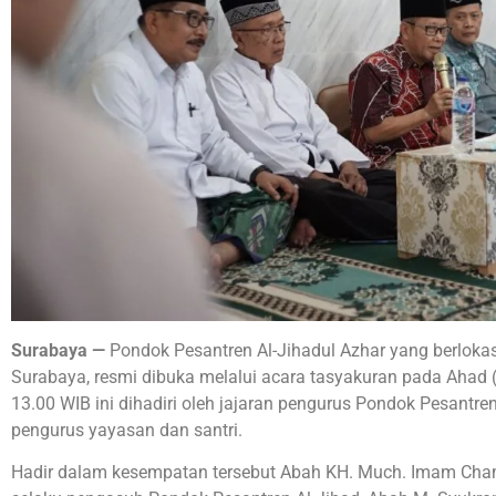
Surabaya —
Pondok Pesantren Al-Jihadul Azhar yang berlokasi d
Surabaya, resmi dibuka melalui acara tasyakuran pada Ahad 
13.00 WIB ini dihadiri oleh jajaran pengurus Pondok Pesantren
pengurus yayasan dan santri.
Hadir dalam kesempatan tersebut Abah KH. Much. Imam Cham