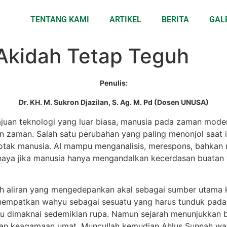
TENTANG KAMI
ARTIKEL
BERITA
GAL
 Akidah Tetap Teguh
Penulis:
Dr. KH. M. Sukron Djazilan, S. Ag. M. Pd (Dosen UNUSA)
ajuan teknologi yang luar biasa, manusia pada zaman moder
n zaman. Salah satu perubahan yang paling menonjol saat 
otak manusia. AI mampu menganalisis, merespons, bahkan 
haya jika manusia hanya mengandalkan kecerdasan buatan tan
h aliran yang mengedepankan akal sebagai sumber utama ke
enempatkan wahyu sebagai sesuatu yang harus tunduk pada 
tau dimaknai sedemikian rupa. Namun sejarah menunjukka
 keagamaan umat. Muncullah kemudian Ahlus Sunnah wal 