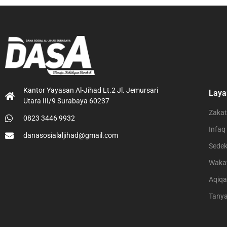
Kantor Yayasan Al-Jihad Lt.2 Jl. Jemursari
Laya
Utara III/9 Surabaya 60237
Zakat
0823 3446 9932
Infaq
danasosialaljihad@gmail.com
Sede
Waka
Aqiq
Tany