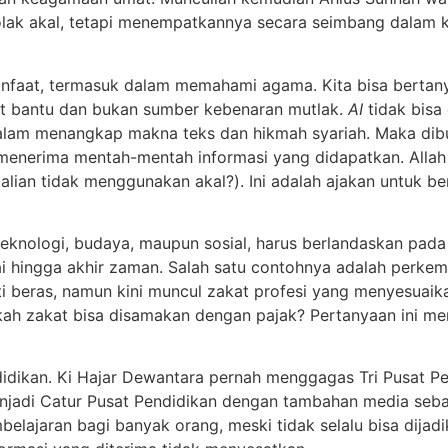
lak akal, tetapi menempatkannya secara seimbang dalam k
faat, termasuk dalam memahami agama. Kita bisa bertanya so
at bantu dan bukan sumber kebenaran mutlak.
AI
tidak bisa 
am menangkap makna teks dan hikmah syariah. Maka dibu
 menerima mentah-mentah informasi yang didapatkan. Allah
ian tidak menggunakan akal?). Ini adalah ajakan untuk ber
knologi, budaya, maupun sosial, harus berlandaskan pada Al
ai hingga akhir zaman. Salah satu contohnya adalah perke
rti beras, namun kini muncul zakat profesi yang menyesu
ah zakat bisa disamakan dengan pajak? Pertanyaan ini m
ikan. Ki Hajar Dewantara pernah menggagas Tri Pusat Pen
njadi Catur Pusat Pendidikan dengan tambahan media sebag
elajaran bagi banyak orang, meski tidak selalu bisa dijadi