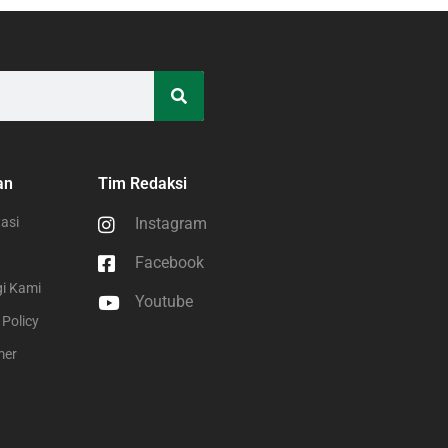
an
Tim Redaksi
asi
Instagram
Facebook
i Kami
Youtube
 Policy
mer