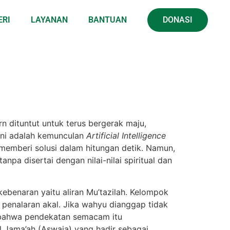
ERI
LAYANAN
BANTUAN
DONASI
n dituntut untuk terus bergerak maju,
ini adalah kemunculan
Artificial Intelligence
memberi solusi dalam hitungan detik. Namun,
pa disertai dengan nilai-nilai spiritual dan
benaran yaitu aliran Mu’tazilah. Kelompok
penalaran akal. Jika wahyu dianggap tidak
n bahwa pendekatan semacam itu
Jama’ah (Aswaja) yang hadir sebagai