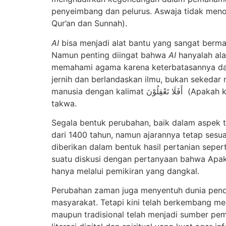
penyeimbang dan pelurus. Aswaja tidak meno
Qur’an dan Sunnah).
AI
bisa menjadi alat bantu yang sangat berman
Namun penting diingat bahwa
AI
hanyalah al
memahami agama karena keterbatasannya dal
jernih dan berlandaskan ilmu, bukan sekedar
manusia dengan kalimat
أَفَلَا تَعْقِلُوْنَ
(Apakah kal
takwa.
Segala bentuk perubahan, baik dalam aspek te
dari 1400 tahun, namun ajarannya tetap sesu
diberikan dalam bentuk hasil pertanian sepe
suatu diskusi dengan pertanyaan bahwa Apak
hanya melalui pemikiran yang dangkal.
Perubahan zaman juga menyentuh dunia pendid
masyarakat. Tetapi kini telah berkembang me
maupun tradisional telah menjadi sumber pemb