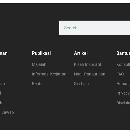
nan
Publikasi
Artikel
Bantu
Majalah
Kisah Inspiratif
Konsult
Informasi Kegiatan
Ngaji Panguripan
FAQ
kah
Berita
Sisi Lain
Hubung
f
Privacy
ah
Disclai
a Jawab