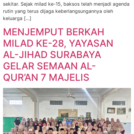
sekitar. Sejak milad ke-15, baksos telah menjadi agenda
rutin yang terus dijaga keberlangsungannya oleh
keluarga […]
MENJEMPUT BERKAH
MILAD KE-28, YAYASAN
AL-JIHAD SURABAYA
GELAR SEMAAN AL-
QUR’AN 7 MAJELIS