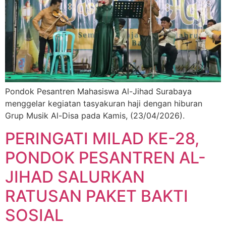
Pondok Pesantren Mahasiswa Al-Jihad Surabaya
menggelar kegiatan tasyakuran haji dengan hiburan
Grup Musik Al-Disa pada Kamis, (23/04/2026).
PERINGATI MILAD KE-28,
PONDOK PESANTREN AL-
JIHAD SALURKAN
RATUSAN PAKET BAKTI
SOSIAL