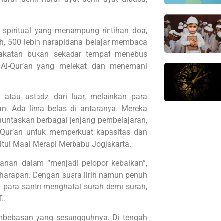
at spiritual yang menampung rintihan doa,
lah, 500 lebih narapidana belajar membaca
akatan bukan sekadar tempat menebus
n Al-Qur’an yang melekat dan menemani
atau ustadz dari luar, melainkan para
’an. Ada lima belas di antaranya. Mereka
nuntaskan berbagai jenjang pembelajaran,
l-Qur’an untuk memperkuat kapasitas dan
itul Maal Merapi Merbabu Jogjakarta.
anan dalam “menjadi pelopor kebaikan”,
 harapan. Dengan suara lirih namun penuh
para santri menghafal surah demi surah,
..
embebasan yang sesungguhnya. Di tengah