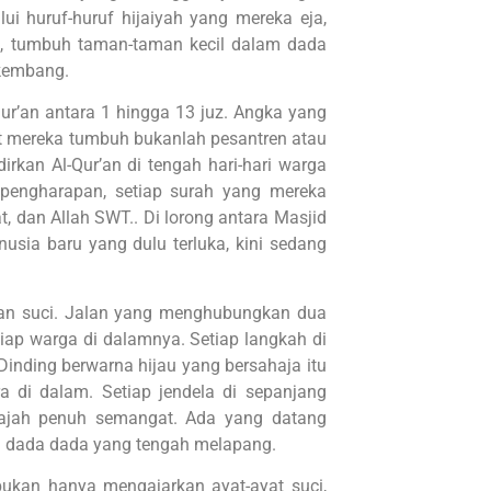
i huruf-huruf hijaiyah yang mereka eja,
uri, tumbuh taman-taman kecil dalam dada
hkembang.
-Qur’an antara 1 hingga 13 juz. Angka yang
at mereka tumbuh bukanlah pesantren atau
kan Al-Qur’an di tengah hari-hari warga
 pengharapan, setiap surah yang mereka
, dan Allah SWT.. Di lorong antara Masjid
usia baru yang dulu terluka, kini sedang
lan suci. Jalan yang menghubungkan dua
iap warga di dalamnya. Setiap langkah di
nding berwarna hijau yang bersahaja itu
 di dalam. Setiap jendela di sepanjang
wajah penuh semangat. Ada yang datang
 dada dada yang tengah melapang.
 bukan hanya mengajarkan ayat-ayat suci,