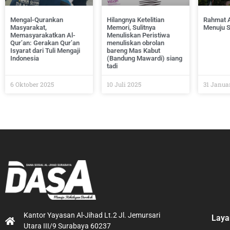
Mengal-Qurankan
Hilangnya Ketelitian
Rahmat A
Masyarakat,
Memori, Sulitnya
Menuju 
Memasyarakatkan Al-
Menuliskan Peristiwa
Qur’an: Gerakan Qur’an
menuliskan obrolan
Isyarat dari Tuli Mengaji
bareng Mas Kabut
Indonesia
(Bandung Mawardi) siang
tadi
6 Oktober 2025
10 Juli 2025
31 Janua
Kantor Yayasan Al-Jihad Lt.2 Jl. Jemursari
Laya
Utara III/9 Surabaya 60237