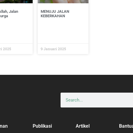
llah, Jalan
MENUJU JALAN
Surga
KEBERKAHAN
ri 2025
9 Januari 2025
nan
Publikasi
Artikel
Bantu