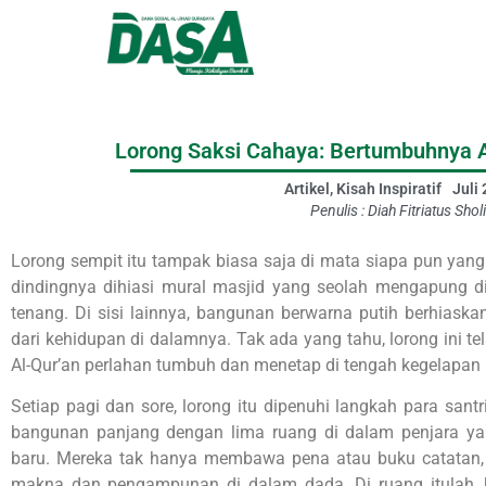
Lorong Saksi Cahaya: Bertumbuhnya Al-
Artikel
,
Kisah Inspiratif
Juli
Penulis :
Diah Fitriatus Shol
Lorong sempit itu tampak biasa saja di mata siapa pun yang 
dindingnya dihiasi mural masjid yang seolah mengapung d
tenang. Di sisi lainnya, bangunan berwarna putih berhiaska
dari kehidupan di dalamnya. Tak ada yang tahu, lorong ini 
Al-Qur’an perlahan tumbuh dan menetap di tengah kegelapan 
Setiap pagi dan sore, lorong itu dipenuhi langkah para san
bangunan panjang dengan lima ruang di dalam penjara ya
baru. Mereka tak hanya membawa pena atau buku catatan,
makna dan pengampunan di dalam dada. Di ruang itulah, h