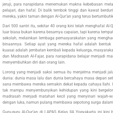
jeruji, para narapidana menemukan makna kebebasan melalu
pelajari, dan hafal. Di balik tembok tinggi dan kawat berd
mereka, yakni taman dengan Al-Qur’an yang terus bertumbu
Dari 500 santri itu, sekitar 40 orang kini telah menghafal Al
luar biasa bukan karena besarnya capaian, tapi karena temp
sekolah, melainkan lembaga pemasyarakatan yang menghadir
binaannya. Setiap ayat yang mereka hafal adalah bentuk
kuasai adalah jembatan kembali kepada keluarga, masyarakat
dan Madrasah Al-Fajar, para narapidana belajar menjadi man
menyembuhkan diri dan orang lain.
Lorong yang menjadi saksi semua itu menjelma menjadi ja
dunia: dunia masa lalu dan dunia bercahaya masa depan set
sana membawa mereka semakin dekat kepada cahaya Ilahi. Di
tak mampu menyembunyikan kehidupan yang kini bergelora
madrasah menjadi matahari kecil yang menyinari wajah-
dengan luka, namun pulang membawa sepotong surga dalam
Guru-guru Al-Qur’an di LAPAS Kelas IIA Yogyakarta ini kini