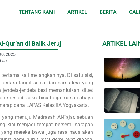
TENTANG KAMI
ARTIKEL
BERITA
GAL
Qur’an di Balik Jeruji
ARTIKEL LA
 20, 2025
ihah
pertama kali melangkahinya. Di satu sisi,
i antara langit senja dan samudera yang
n jendela-jendela besi memantulkan siluet
telah menjadi saksi bisu bagaimana cahaya
narapidana LAPAS Kelas IIA Yogyakarta.
tri yang menuju Madrasah Al-Fajar, sebuah
ng kini menjadi tempat bersemi harapan
 yang mereka bawa juga rasa haus akan
uruf demi huruf ayat demi ayat dibaca,