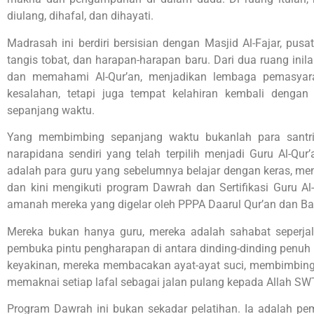
diulang, dihafal, dan dihayati.
Madrasah ini berdiri bersisian dengan Masjid Al-Fajar, pus
tangis tobat, dan harapan-harapan baru. Dari dua ruang ini
dan memahami Al-Qur’an, menjadikan lembaga pemasyar
kesalahan, tetapi juga tempat kelahiran kembali denga
sepanjang waktu.
Yang membimbing sepanjang waktu bukanlah para santri 
narapidana sendiri yang telah terpilih menjadi Guru Al-Qur
adalah para guru yang sebelumnya belajar dengan keras, me
dan kini mengikuti program Dawrah dan Sertifikasi Guru A
amanah mereka yang digelar oleh PPPA Daarul Qur’an dan Ba
Mereka bukan hanya guru, mereka adalah sahabat seperjal
pembuka pintu pengharapan di antara dinding-dinding penuh
keyakinan, mereka membacakan ayat-ayat suci, membimbing 
memaknai setiap lafal sebagai jalan pulang kepada Allah SWT
Program Dawrah ini bukan sekadar pelatihan. Ia adalah p