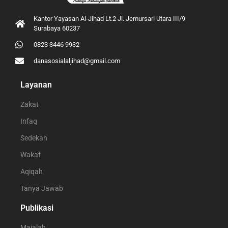
Kantor Yayasan Al-Jihad Lt.2 Jl. Jemursari Utara III/9
Surabaya 60237
0823 3446 9932
danasosialaljihad@gmail.com
Layanan
Zakat
Infaq
Sedekah
Wakaf
Aqiqah
Tanya Jawab
Publikasi
Majalah