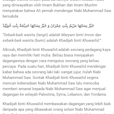
yang diriwayatkan oleh Imam Bukhari dan Imam Muslim
menyatakan bahwa Ali pernah mendengar Nabi Muhammad Saw
bersabda:
خَيْرُ نِسَائِهَا مَرْيَمُ بِنْتِ عِمْرَانَ وَ خَيْرُ نِسَائِهَا خَدِيْجَةُ بِنْتِ خُوَيْلِدْ
“Sebaik-baik wanita (langit) adalah Maryam binti Imron dan
sebaik-baik wanita (bumi) adalah Khadijah binti Khuwailid.”
Alkisah, Khadijah binti Khuwailid adalah seorang pedagang kaya
raya dan memiliki hati mulia. Beliau biasa menjajakan
dagangannya dengan cara mengutus seorang yang beliau
percaya. Pada suatu hari, Khadijah binti Khuwailid mendengar
kabar bahwa ada seorang laki-laki sangat jujur, itulah Nabi
Muhammad Saw. Sontak Khadijah binti Khuwailid segera
mencari keberadaan Nabi Muhammad Saw lalu mencoba
memberi amanat kepada Nabi Muhammad Saw agar menjual
dagangan ke wilayah Palestina, Syiria, Lebanon, dan Yordania.
Khadijah binti Khuwailid membawakan dagangan yang lebih baik
daripada apa yang dibawakan orang selain Nabi Muhammad