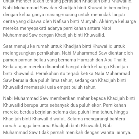
untuk menceritakan tentang perasaan Khadijah binti Khuwailid.
Nabi Muhammad Saw dan Khadijah binti Khuwailid berunding
dengan keluarganya masing-masing untuk menindak lanjuti
cerita yang dibawa oleh Nafisah binti Munyah. Akhirnya keluarga
mereka menyepakati adanya pernikahan antara Nabi
Muhammad Saw dengan Khadijah binti Khuwailid.
Saat menuju ke rumah untuk Khadijah binti Khuwailid untuk
melangsungkan pernikahan, Nabi Muhammad Saw diantar oleh
paman-paman beliau yang bernama Hamzah dan Abu Thalib.
Kedatangan mereka disambut hangat oleh keluarga Khadijah
binti Khuwailid. Pernikahan itu terjadi ketika Nabi Muhammad
Saw berusia dua puluh lima tahun, sedangkan Khadijah binti
Khuwailid memasuki usia empat puluh tahun.
Nabi Muhammad Saw memberikan mahar kepada Khadijah binti
Khuwailid berupa unta sebanyak dua puluh ekor. Pernikahan
mereka berdua berjalan selama dua puluh lima tahun, hingga
Khadijah binti Khuwailid wafat. Selama mengarungi bahtera
rumah tangga bersama Khadijah binti Khuwailid, Nabi
Muhammad Saw tidak pernah menikah dengan wanita lainnya.