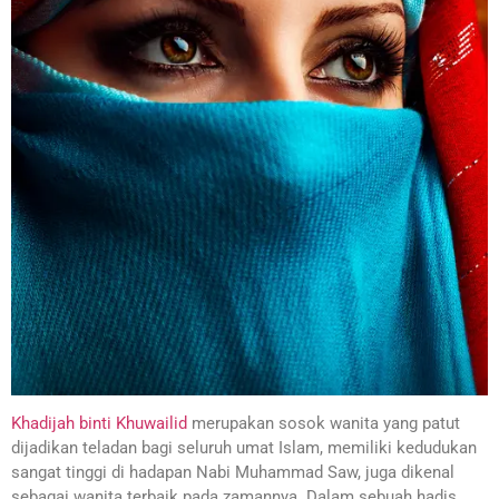
Khadijah binti Khuwailid
merupakan sosok wanita yang patut
dijadikan teladan bagi seluruh umat Islam, memiliki kedudukan
sangat tinggi di hadapan Nabi Muhammad Saw, juga dikenal
sebagai wanita terbaik pada zamannya. Dalam sebuah hadis