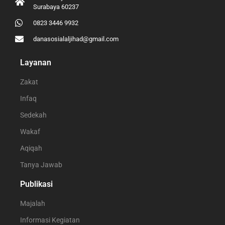
Surabaya 60237
0823 3446 9932
danasosialaljihad@gmail.com
Layanan
Zakat
Infaq
Sedekah
Wakaf
Aqiqah
Tanya Jawab
Publikasi
Majalah
Informasi Kegiatan