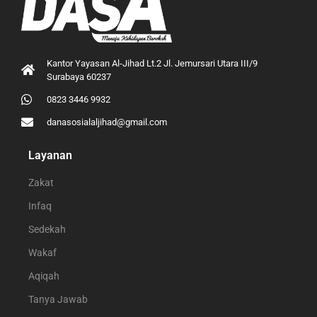
Kantor Yayasan Al-Jihad Lt.2 Jl. Jemursari Utara III/9
Surabaya 60237
0823 3446 9932
danasosialaljihad@gmail.com
Layanan
Zakat
Infaq
Sedekah
Wakaf
Aqiqah
Tanya Jawab