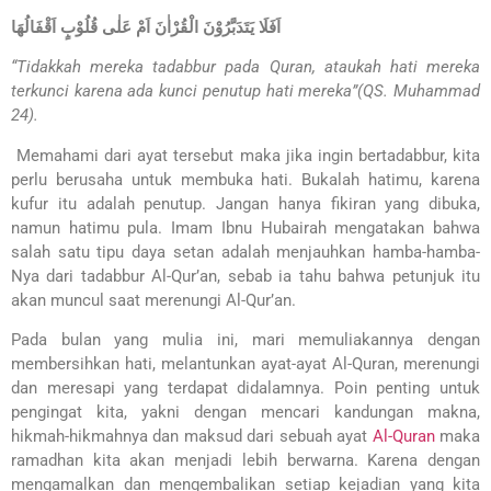
اَفَلَا يَتَدَبَّرُوْنَ الْقُرْاٰنَ اَمْ عَلٰى قُلُوْبٍ اَقْفَالُهَا
“Tidakkah mereka tadabbur pada Quran, ataukah hati mereka
terkunci karena ada kunci penutup hati mereka”(QS. Muhammad
24).
Memahami dari ayat tersebut maka jika ingin bertadabbur, kita
perlu berusaha untuk membuka hati. Bukalah hatimu, karena
kufur itu adalah penutup. Jangan hanya fikiran yang dibuka,
namun hatimu pula. Imam Ibnu Hubairah mengatakan bahwa
salah satu tipu daya setan adalah menjauhkan hamba-hamba-
Nya dari tadabbur Al-Qur’an, sebab ia tahu bahwa petunjuk itu
akan muncul saat merenungi Al-Qur’an.
Pada bulan yang mulia ini, mari memuliakannya dengan
membersihkan hati, melantunkan ayat-ayat Al-Quran, merenungi
dan meresapi yang terdapat didalamnya. Poin penting untuk
pengingat kita, yakni dengan mencari kandungan makna,
hikmah-hikmahnya dan maksud dari sebuah ayat
Al-Quran
maka
ramadhan kita akan menjadi lebih berwarna. Karena dengan
mengamalkan dan mengembalikan setiap kejadian yang kita