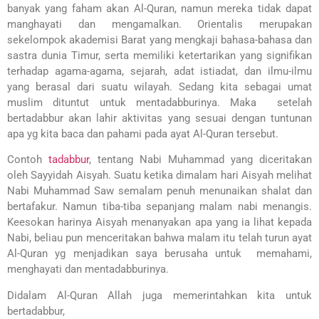
banyak yang faham akan Al-Quran, namun mereka tidak dapat
manghayati dan mengamalkan. Orientalis merupakan
sekelompok akademisi Barat yang mengkaji bahasa-bahasa dan
sastra dunia Timur, serta memiliki ketertarikan yang signifikan
terhadap agama-agama, sejarah, adat istiadat, dan ilmu-ilmu
yang berasal dari suatu wilayah. Sedang kita sebagai umat
muslim dituntut untuk mentadabburinya. Maka setelah
bertadabbur akan lahir aktivitas yang sesuai dengan tuntunan
apa yg kita baca dan pahami pada ayat Al-Quran tersebut.
Contoh
tadabbur
, tentang Nabi Muhammad yang diceritakan
oleh Sayyidah Aisyah. Suatu ketika dimalam hari Aisyah melihat
Nabi Muhammad Saw semalam penuh menunaikan shalat dan
bertafakur. Namun tiba-tiba sepanjang malam nabi menangis.
Keesokan harinya Aisyah menanyakan apa yang ia lihat kepada
Nabi, beliau pun menceritakan bahwa malam itu telah turun ayat
Al-Quran yg menjadikan saya berusaha untuk memahami,
menghayati dan mentadabburinya.
Didalam Al-Quran Allah juga memerintahkan kita untuk
bertadabbur,