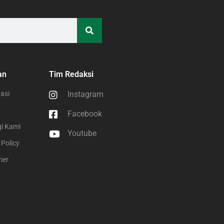
an
Tim Redaksi
asi
Instagram
Facebook
i Kami
Youtube
 Policy
mer