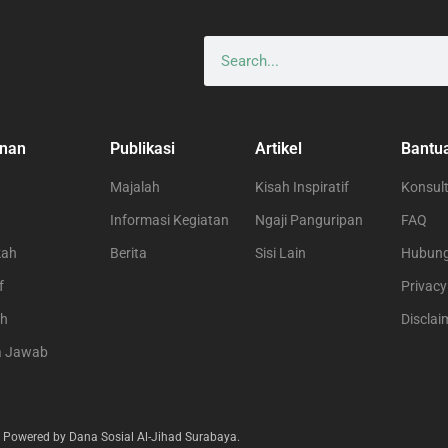
nan
Publikasi
Artikel
Bantu
Majalah
Kisah Inspiratif
Konsult
Informasi Kegiatan
Ngaji Panguripan
FAQ
kah
Berita
Sisi Lain
Hubung
f
Privacy
ah
Disclai
a Jawab
 Powered by Dana Sosial Al-Jihad Surabaya.