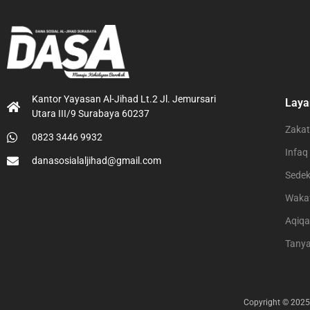
Kantor Yayasan Al-Jihad Lt.2 Jl. Jemursari
Laya
Utara III/9 Surabaya 60237
Zakat
0823 3446 9932
Infaq
danasosialaljihad@gmail.com
Sede
Waka
Aqiq
Tany
Copyright © 2025