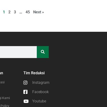
1
2
3
…
45
Next »
an
Tim Redaksi
asi
Instagram
Facebook
i Kami
Youtube
 Policy