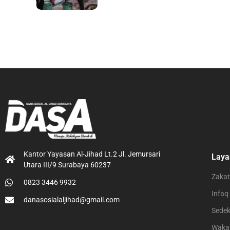
Kantor Yayasan Al-Jihad Lt.2 Jl. Jemursari
Laya
Utara III/9 Surabaya 60237
Zakat
0823 3446 9932
Infaq
danasosialaljihad@gmail.com
Sede
Waka