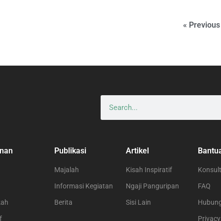
« Previous
nan
Publikasi
Artikel
Bantu
Majalah
Kisah Inspiratif
Konsult
Informasi Kegiatan
Ngaji Panguripan
FAQ
kah
Berita
Sisi Lain
Hubung
f
Privacy