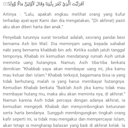
اَفَرَاَيْتَ الَّذِيْ كَفَرَ بِاٰيٰتِنَا وَقَالَ لَاُوْتَيَنَّ مَالًا وَّوَلَدًاۗ
Artinya : “Lalu, apakah engkau melihat orang yang kufur
terhadap ayat-ayat Kami dan dia mengatakan, “(Di akhirat) pasti
aku akan diberi harta dan anak.”
Penyebab turunnya surat tersebut adalah, seorang pandai besi
bernama Ash bin Wail. Dia meminjam uang, kepada sahabat
nabi yang bernama khabbab bin arb. Ketika sudah jatuh tanggal
temponya, Khabab ini kemudian mendatangi rumah Asih untuk
meminta uang hutangnya. Namun, Asih tiba-tiba berkata
demikian “Khabbab saya akan membayar uang ini, jika kamu
mau keluar dari islam.” Khabab terkejut, bagaimana bisa ia yang
tidak berhutang, malah ia yang harus membayar hutangnya.
Kemudian Khabab berkata “Baiklah Asih jika kamu tidak mau
membayar hutang mu, maka aku akan meminta nya, di akhirat.”
Namun karena Asih tidak percaya dengan adanya akhirat, ia
kemudian mengejek Khabab dan menyombongkan keturunan
serta harta bendanya. Sungguh membingungkan tingkah orang
kafir seperti ini, ia tidak mau mengakui dan mempercayai Islam,
akan tetapi ia mengharap balasan yang baik di akhirat kelak. Ia