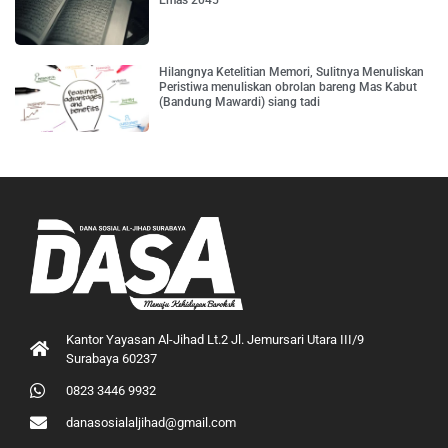
Emas 2045
Hilangnya Ketelitian Memori, Sulitnya Menuliskan
Peristiwa menuliskan obrolan bareng Mas Kabut
(Bandung Mawardi) siang tadi
Kantor Yayasan Al-Jihad Lt.2 Jl. Jemursari Utara III/9
Surabaya 60237
0823 3446 9932
danasosialaljihad@gmail.com