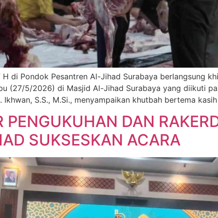
7 H di Pondok Pesantren Al-Jihad Surabaya berlangsung kh
u (27/5/2026) di Masjid Al-Jihad Surabaya yang diikuti pa
oh. Ikhwan, S.S., M.Si., menyampaikan khutbah bertema kasi
R PENGUKUHAN DAN RAKERD
JIHAD SUKSESKAN ACARA