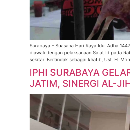
Surabaya – Suasana Hari Raya Idul Adha 144
diawali dengan pelaksanaan Salat Id pada Rab
sekitar. Bertindak sebagai khatib, Ust. H. M
IPHI SURABAYA GELA
JATIM, SINERGI AL-