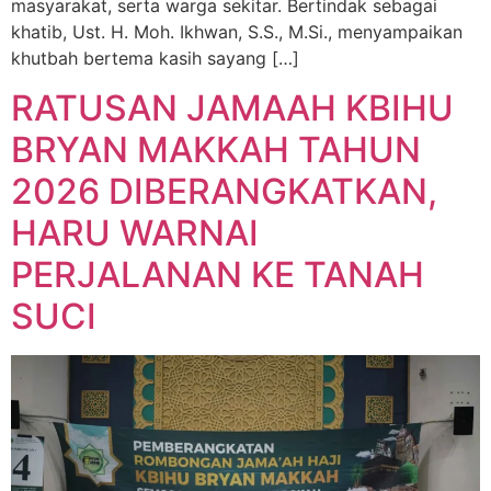
masyarakat, serta warga sekitar. Bertindak sebagai
khatib, Ust. H. Moh. Ikhwan, S.S., M.Si., menyampaikan
khutbah bertema kasih sayang […]
RATUSAN JAMAAH KBIHU
BRYAN MAKKAH TAHUN
2026 DIBERANGKATKAN,
HARU WARNAI
PERJALANAN KE TANAH
SUCI