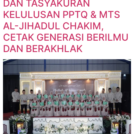
DAN TASYAKURAN
KELULUSAN PPTQ & MTS
AL-JIHADUL CHAKIM,
CETAK GENERASI BERILMU
DAN BERAKHLAK