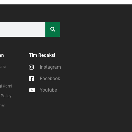
an
Tim Redaksi
asi
Instagram
Facebook
i Kami
Youtube
 Policy
mer