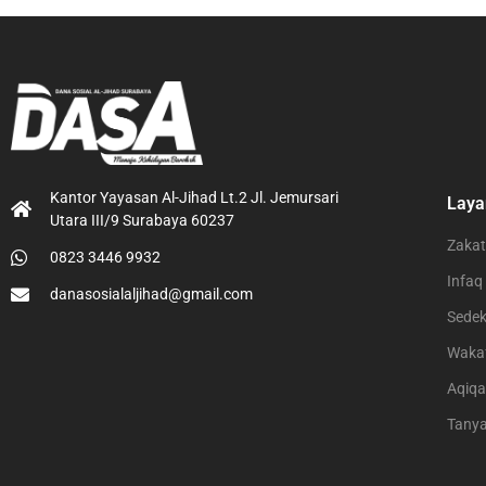
Kantor Yayasan Al-Jihad Lt.2 Jl. Jemursari
Laya
Utara III/9 Surabaya 60237
Zakat
0823 3446 9932
Infaq
danasosialaljihad@gmail.com
Sede
Waka
Aqiq
Tany