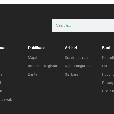
nan
Publikasi
Artikel
Bantu
Majalah
Kisah Inspiratif
Konsult
Informasi Kegiatan
Ngaji Panguripan
FAQ
kah
Berita
Sisi Lain
Hubung
f
Privacy
ah
Disclai
a Jawab