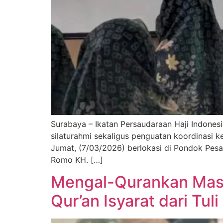
Surabaya – Ikatan Persaudaraan Haji Indonesi
silaturahmi sekaligus penguatan koordinasi 
Jumat, (7/03/2026) berlokasi di Pondok Pesan
Romo KH. […]
Mengal-Qurankan Masy
Qur’an Isyarat dari Tul