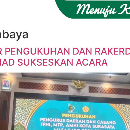
abaya
R PENGUKUHAN DAN RAKERD
JIHAD SUKSESKAN ACARA