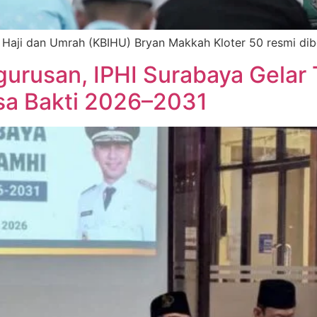
 Haji dan Umrah (KBIHU) Bryan Makkah Kloter 50 resmi dib
urusan, IPHI Surabaya Gelar T
a Bakti 2026–2031