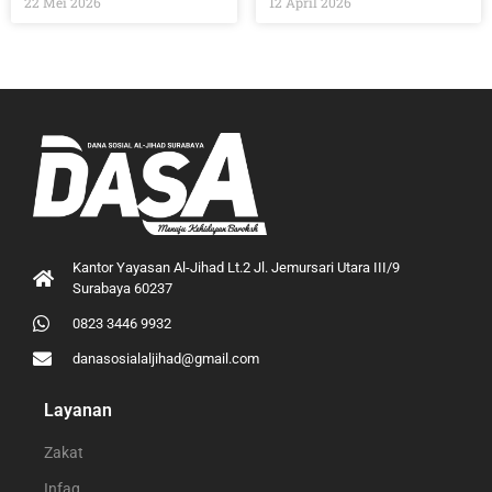
22 Mei 2026
12 April 2026
Kantor Yayasan Al-Jihad Lt.2 Jl. Jemursari Utara III/9
Surabaya 60237
0823 3446 9932
danasosialaljihad@gmail.com
Layanan
Zakat
Infaq