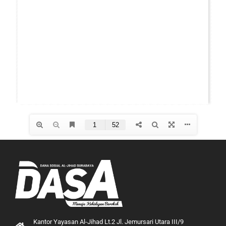
Kantor Yayasan Al-Jihad Lt.2 Jl. Jemursari Utara III/9