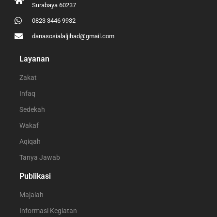
Surabaya 60237
0823 3446 9932
danasosialaljihad@gmail.com
Layanan
Zakat
Infaq
Sedekah
Wakaf
Aqiqah
Tanya Jawab
Publikasi
Majalah
Informasi Kegiatan