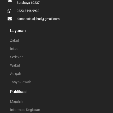
Surabaya 60237
0823 3446 9932
danasosialaljihad@gmail.com
Layanan
Zakat
Infaq
Sedekah
Wakaf
Aqiqah
Tanya Jawab
Publikasi
Majalah
Informasi Kegiatan