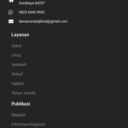
Surabaya 60237
0823 3446 9932
danasosialaljihad@gmail.com
Layanan
Zakat
Infaq
Sedekah
Wakaf
Aqiqah
Tanya Jawab
Publikasi
Majalah
Informasi Kegiatan