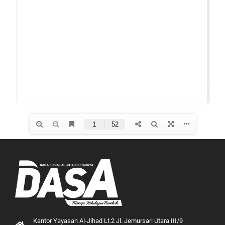
Kantor Yayasan Al-Jihad Lt.2 Jl. Jemursari Utara III/9