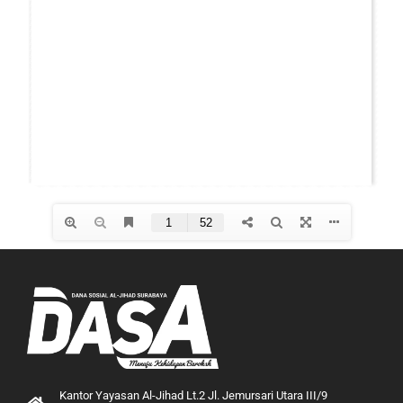
Kantor Yayasan Al-Jihad Lt.2 Jl. Jemursari Utara III/9