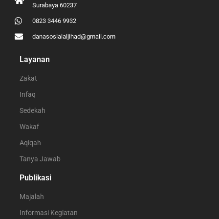
Surabaya 60237
0823 3446 9932
danasosialaljihad@gmail.com
Layanan
Zakat
Infaq
Sedekah
Wakaf
Aqiqah
Tanya Jawab
Publikasi
Majalah
Informasi Kegiatan