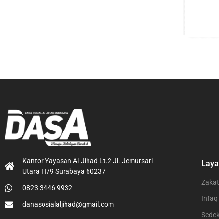
Kantor Yayasan Al-Jihad Lt.2 Jl. Jemursari
Laya
Utara III/9 Surabaya 60237
Zakat
0823 3446 9932
Infaq
danasosialaljihad@gmail.com
Sede