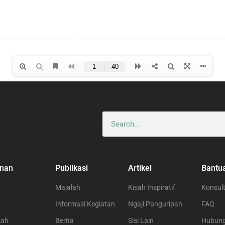
nan
Publikasi
Artikel
Bantu
Majalah
Kisah Inspiratif
Konsult
Informasi Kegiatan
Ngaji Panguripan
FAQ
kah
Berita
Sisi Lain
Hubung