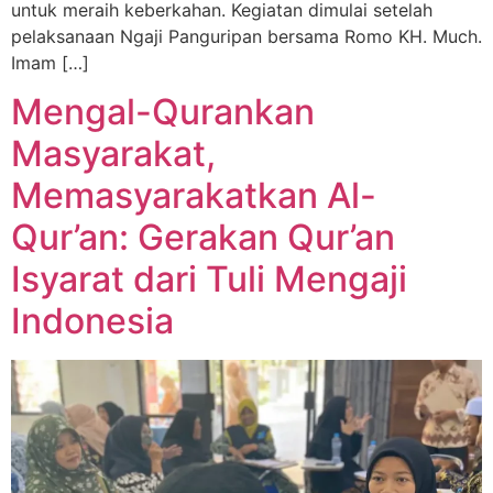
untuk meraih keberkahan. Kegiatan dimulai setelah
pelaksanaan Ngaji Panguripan bersama Romo KH. Much.
Imam […]
Mengal-Qurankan
Masyarakat,
Memasyarakatkan Al-
Qur’an: Gerakan Qur’an
Isyarat dari Tuli Mengaji
Indonesia