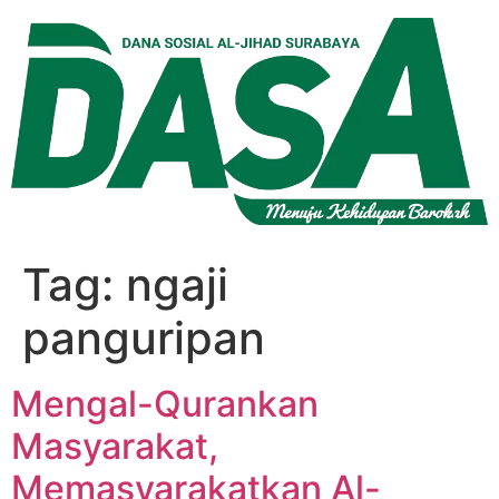
Lewati
ke
konten
Tag:
ngaji
panguripan
Mengal-Qurankan
Masyarakat,
Memasyarakatkan Al-