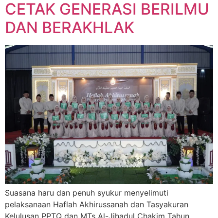
CETAK GENERASI BERILMU
DAN BERAKHLAK
Suasana haru dan penuh syukur menyelimuti
pelaksanaan Haflah Akhirussanah dan Tasyakuran
Kelulusan PPTQ dan MTs Al-Jihadul Chakim Tahun