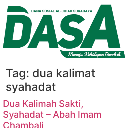
Lewati
ke
konten
Tag:
dua kalimat
syahadat
Dua Kalimah Sakti,
Syahadat – Abah Imam
Chambali