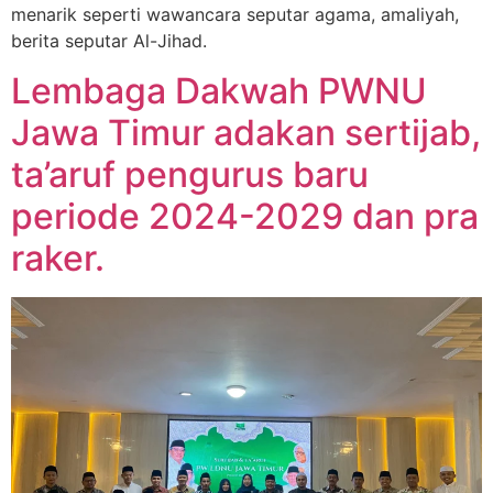
menarik seperti wawancara seputar agama, amaliyah,
berita seputar Al-Jihad.
Lembaga Dakwah PWNU
Jawa Timur adakan sertijab,
ta’aruf pengurus baru
periode 2024-2029 dan pra
raker.