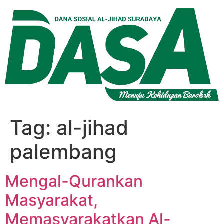
Lewati
ke
konten
Tag:
al-jihad
palembang
Mengal-Qurankan
Masyarakat,
Memasyarakatkan Al-