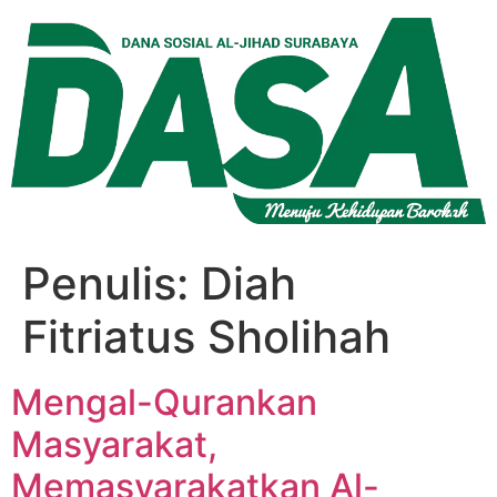
Lewati
ke
konten
Penulis:
Diah
Fitriatus Sholihah
Mengal-Qurankan
Masyarakat,
Memasyarakatkan Al-