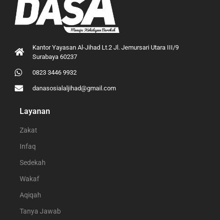
Kantor Yayasan Al-Jihad Lt.2 Jl. Jemursari Utara III/9
Surabaya 60237
0823 3446 9932
danasosialaljihad@gmail.com
Layanan
Zakat
Infaq
Sedekah
Wakaf
Aqiqah
Tanya Jawab