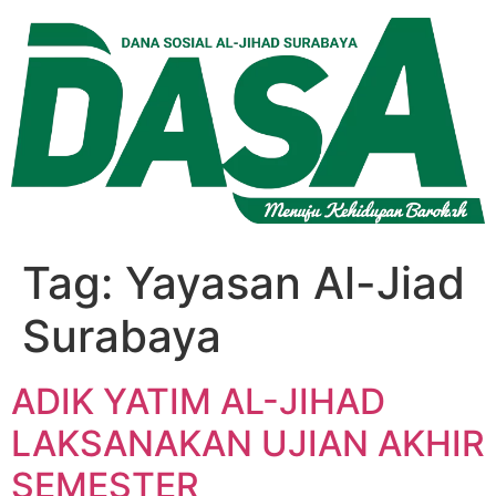
Lewati
ke
konten
Tag:
Yayasan Al-Jiad
Surabaya
ADIK YATIM AL-JIHAD
LAKSANAKAN UJIAN AKHIR
SEMESTER