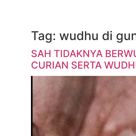
Tag:
wudhu di gu
SAH TIDAKNYA BER
CURIAN SERTA WUDH