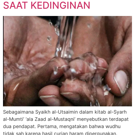
SAAT KEDINGINAN
Sebagaimana Syaikh al-Utsaimin dalam kitab al-Syarh
al-Mumti’ ‘ala Zaad al-Mustaqni’ menyebutkan terdapat
dua pendapat. Pertama, mengatakan bahwa wudhu
tidak sah karena hasil curian haram dipergunakan.