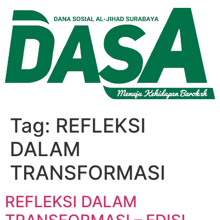
Lewati
ke
konten
Tag:
REFLEKSI
DALAM
TRANSFORMASI
REFLEKSI DALAM