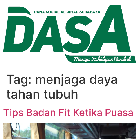
Lewati
ke
konten
Tag:
menjaga daya
tahan tubuh
Tips Badan Fit Ketika Puasa