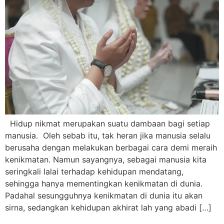
Hidup nikmat merupakan suatu dambaan bagi setiap
manusia. Oleh sebab itu, tak heran jika manusia selalu
berusaha dengan melakukan berbagai cara demi meraih
kenikmatan. Namun sayangnya, sebagai manusia kita
seringkali lalai terhadap kehidupan mendatang,
sehingga hanya mementingkan kenikmatan di dunia.
Padahal sesungguhnya kenikmatan di dunia itu akan
sirna, sedangkan kehidupan akhirat lah yang abadi […]