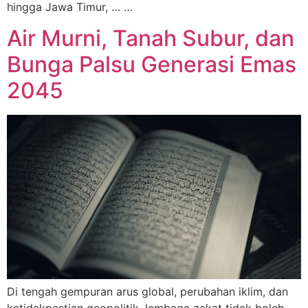
hingga Jawa Timur, … …
Air Murni, Tanah Subur, dan
Bunga Palsu Generasi Emas
2045
Di tengah gempuran arus global, perubahan iklim, dan
ketidakpastian geopolitik, lembaga zakat tidak boleh