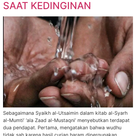
SAAT KEDINGINAN
Sebagaimana Syaikh al-Utsaimin dalam kitab al-Syarh
al-Mumti’ ‘ala Zaad al-Mustaqni’ menyebutkan terdapat
dua pendapat. Pertama, mengatakan bahwa wudhu
tidak sah karena hasil curian haram dipergunakan.