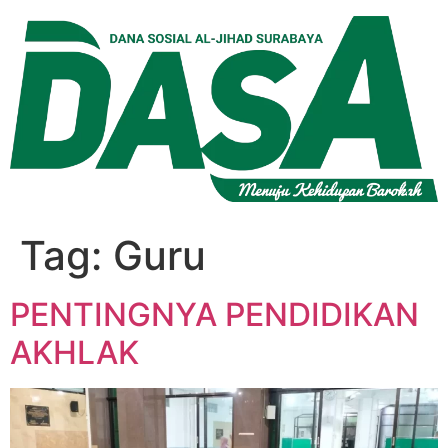
Lewati
ke
konten
Tag:
Guru
PENTINGNYA PENDIDIKAN
AKHLAK