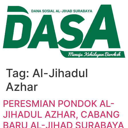
Lewati
ke
konten
Tag:
Al-Jihadul
Azhar
PERESMIAN PONDOK AL-
JIHADUL AZHAR, CABANG
BARU AL-JIHAD SURABAYA