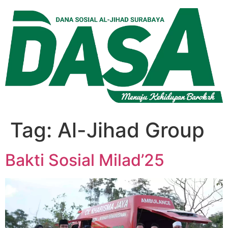
Lewati
ke
konten
Tag:
Al-Jihad Group
Bakti Sosial Milad’25